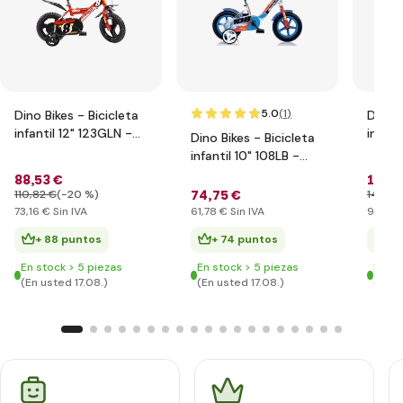
5.0
(1
)
Dino Bikes - Bicicleta
Dino B
infantil 12" 123GLN -
infant
Dino Bikes - Bicicleta
rojo 2014
rojo 
infantil 10" 108LB -
azul 2017
88
,53 €
114
,
74
,75 €
110
,82 €
(-20 %)
140
,0
73
,16 €
Sin IVA
61
,78 €
Sin IVA
94
,30
+ 88 puntos
+ 74 puntos
+ 
En stock > 5 piezas
En stock > 5 piezas
En st
(En usted 17.08.)
(En usted 17.08.)
(En u