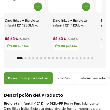
Dino Bikes - Bicicleta
Dino Bikes - Bicicleta
Dino 
infantil 12" 123GLN -
infantil 12" 412UL -
infant
rojo 2014
verde 2017
612G
202
88
,53 €
88
,53 €
103
,
110
,82 €
110
,82 €
+ 88 puntos
+ 88 puntos
+
Descripción y parámetros
Reseñas
Información sobre el
Descripción del Producto
Bicicleta
infantil -
12"
Dino 612L-PK Furry Fun
, fabricante
Dino Bikes Italia. Bicicleta deportiva de forma moderna para