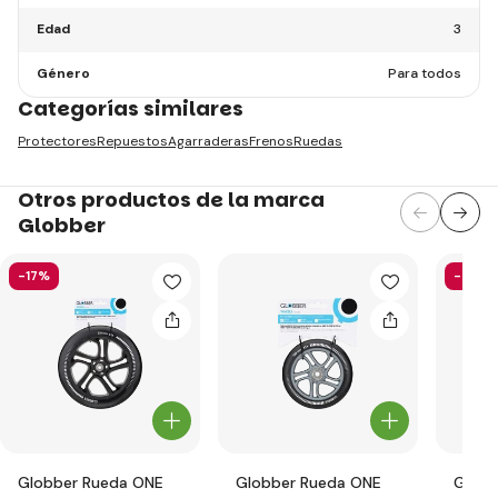
Edad
3
Género
Para todos
Categorías similares
Protectores
Repuestos
Agarraderas
Frenos
Ruedas
Otros productos de la marca
Globber
-17%
-58%
Globber Rueda ONE
Globber Rueda ONE
Globb