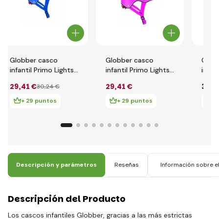
Globber casco
Globber casco
Glob
infantil Primo Lights
infantil Primo Lights
infan
XS/S ( 48-53CM )
XS/S ( 48-53CM )
XXS/
29
,41 €
29
,41 €
34
,3
30
,24 €
Azul Marino
Fucsia
Deep
+ 29 puntos
+ 29 puntos
+
Descripción y parámetros
Reseñas
Información sobre el
Descripción del Producto
Los cascos infantiles Globber, gracias a las más estrictas