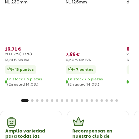
NL 230mm
NL 125mm
de pr
junior
pink
16
,71 €
8
,35 
7
,86 €
20
,07 €
(-17 %)
20
,07 
13
,81 €
Sin IVA
6
,50 €
Sin IVA
6
,90 €
+ 16 puntos
+ 7 puntos
+ 
En stock > 5 piezas
En stock > 5 piezas
En st
(En usted 14.08.)
(En usted 14.08.)
(En u
Amplia variedad
Recompensas en
para todas las
nuestro club de