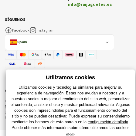
info@raijuguetes.es
SÍGUENOS
Facebook
Instagram
Spain
© 2018 - 2026 Raijuguetes.es, Todos los derechos reservados
Esta página está protegida por reCAPTCHA y se aplican
Política de privacidad
compañías de Google y su
Términos y condiciones
.
Creación de tiendas en línea eficientes desde
RIESENIA