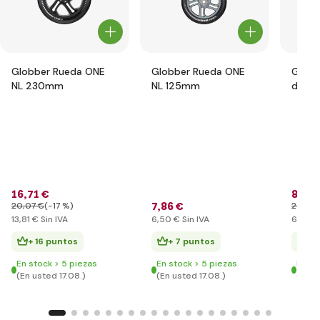
Globber Rueda ONE
Globber Rueda ONE
Globb
NL 230mm
NL 125mm
de pr
junior
pink
16
,71 €
8
,35 
7
,86 €
20
,07 €
(-17 %)
20
,07 
13
,81 €
Sin IVA
6
,50 €
Sin IVA
6
,90 €
+ 16 puntos
+ 7 puntos
+ 
En stock > 5 piezas
En stock > 5 piezas
En st
(En usted 17.08.)
(En usted 17.08.)
(En u