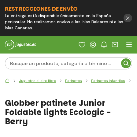
RESTRICCIONES DE ENVÍO
La entrega está disponible únicamente en la España
peninsular. No realizamos envíos a las Islas Baleares ni a las
Islas Canarias.
Juguetes al aire libre
Patinetes
Patinetes infantiles
T
Globber patinete Junior
Foldable lights Ecologic -
Berry