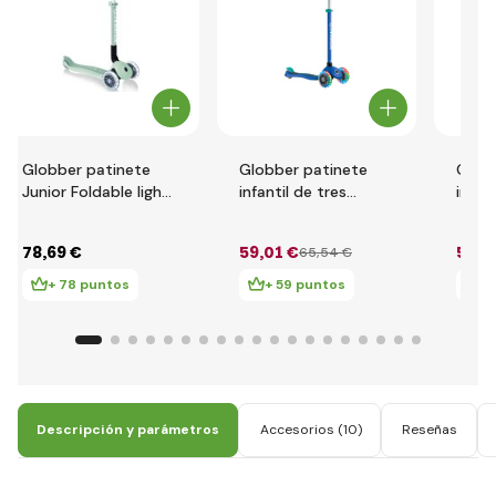
Globber patinete
Globber patinete
Glob
Junior Foldable lights
infantil de tres
infan
Ecologic - Pistachio
ruedas - Primo
rueda
Lights V2 - Ruedas
Light
78
,69 €
59
,01 €
59
,0
65
,54 €
Iluminadas - Azul
Ilumi
Marino
+ 78 puntos
+ 59 puntos
+
Descripción y parámetros
Accesorios
(10)
Reseñas