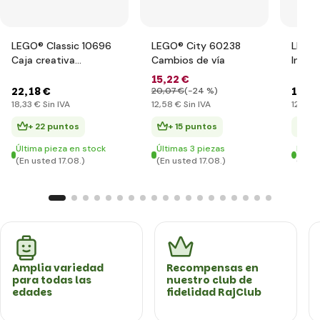
LEGO® Classic 10696
LEGO® City 60238
LEGO®
Caja creativa
Cambios de vía
Inter
mediana LEGO®
15
,22 €
22
,18 €
15
,05
20
,07 €
(-24 %)
18
,33 €
Sin IVA
12
,58 €
Sin IVA
12
,44 
+ 22 puntos
+ 15 puntos
+ 
Última pieza en stock
Últimas 3 piezas
En st
(En usted 17.08.)
(En usted 17.08.)
(En u
Amplia variedad
Recompensas en
para todas las
nuestro club de
edades
fidelidad RajClub