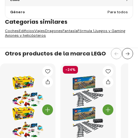
Género
Para todos
Categorías similares
Coches
Edificios
Viajes
Dragones
Fantasía
Fórmula 1
Juegos y Gaming
Aviones y helicópteros
Otros productos de la marca LEGO
-24%