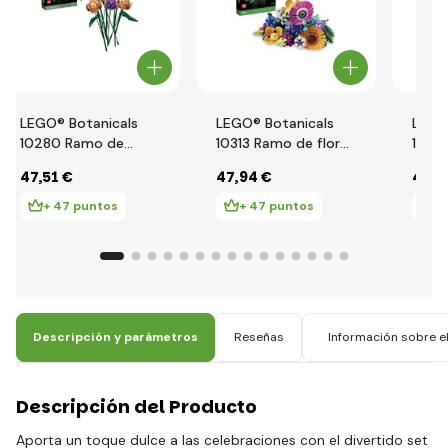
LEGO® Botanicals
LEGO® Botanicals
LEGO
10280 Ramo de
10313 Ramo de flores
1034
flores
silvestres
ramo 
47
,51 €
47
,94 €
49
,0
+ 47 puntos
+ 47 puntos
+
Descripción y parámetros
Reseñas
Información sobre el
Descripción del Producto
Aporta un toque dulce a las celebraciones con el divertido set