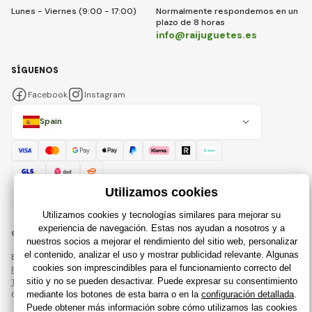
Lunes - Viernes (9:00 - 17:00)
Normalmente respondemos en un
plazo de 8 horas
info@raijuguetes.es
SÍGUENOS
Facebook
Instagram
Spain
© 2018 - 2026 Raijuguetes.es, Todos los derechos reservados
Esta página está protegida por reCAPTCHA y se aplican
Política de privacidad
compañías de Google y su
Términos y condiciones
.
Creación de tiendas en línea eficientes desde
RIESENIA