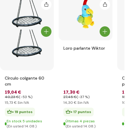
Loro parlante Wiktor
Círculo colgante 60
Caja 
cm
para 
acces
19
,04 €
17
,30 €
12
,78
40
,23 €
(-53 %)
27
,45 €
(-37 %)
18
,05 
15
,73 €
Sin IVA
14
,30 €
Sin IVA
10
,56 
+ 19 puntos
+ 17 puntos
+ 
En stock 5 unidades
Últimas 4 piezas
En st
(En usted 14.08.)
(En usted 14.08.)
(En u