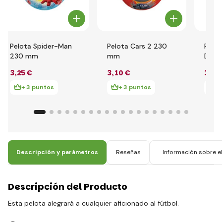
Pelota Spider-Man
Pelota Cars 2 230
Pelot
230 mm
mm
Dais
3
,25 €
3
,10 €
3
,01
+ 3 puntos
+ 3 puntos
+
Descripción y parámetros
Reseñas
Información sobre el
Descripción del Producto
Esta pelota alegrará a cualquier aficionado al fútbol.