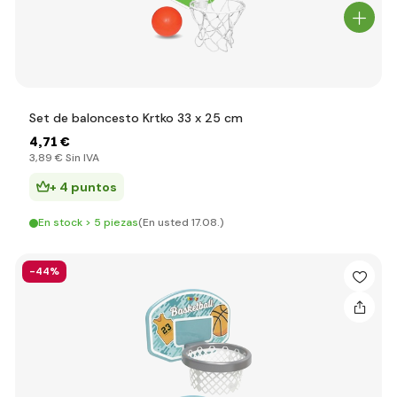
Set de baloncesto Krtko 33 x 25 cm
4
,71 €
3
,89 €
Sin IVA
+ 4 puntos
En stock > 5 piezas
(En usted 17.08.)
-44%