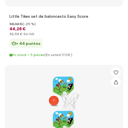
Little Tikes set de baloncesto Easy Score
58
,93 €
(-25 %)
44
,26 €
36
,58 €
Sin IVA
+ 44 puntos
En stock > 5 piezas
(En usted 17.08.)