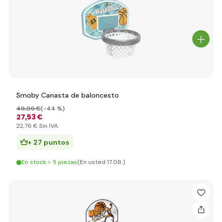
Smoby Canasta de baloncesto
49
,09 €
(-44 %)
27
,53 €
22
,76 €
Sin IVA
+ 27 puntos
En stock > 5 piezas
(En usted 17.08.)