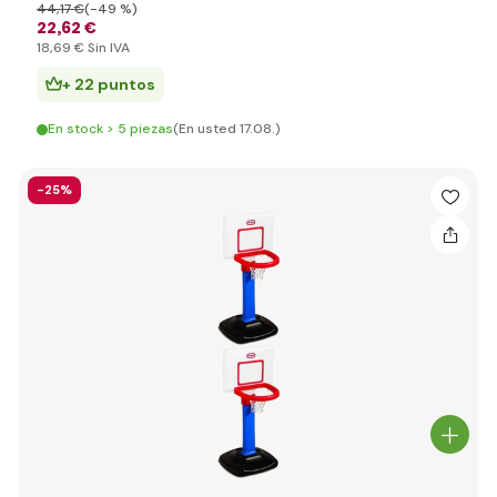
44
,17 €
(-49 %)
22
,62 €
18
,69 €
Sin IVA
+ 22 puntos
En stock > 5 piezas
(En usted 17.08.)
-25%