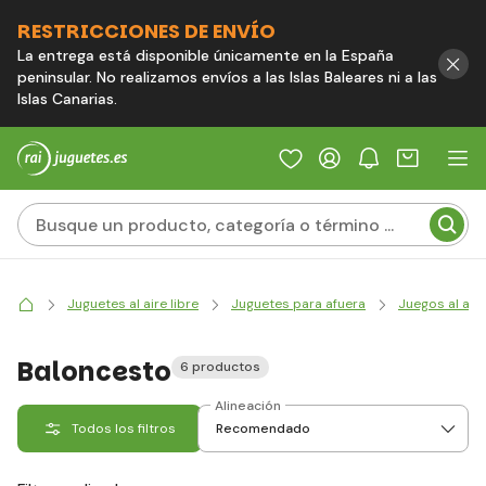
RESTRICCIONES DE ENVÍO
La entrega está disponible únicamente en la España
peninsular. No realizamos envíos a las Islas Baleares ni a las
Islas Canarias.
Juguetes al aire libre
Juguetes para afuera
Juegos al aire
Baloncesto
6 productos
Alineación
Todos los filtros