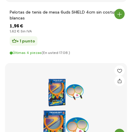
Pelotas de tenis de mesa 6uds SHIELD 4cm sin costuras
blancas
1
,96 €
1
,62 €
Sin IVA
+ 1 punto
Últimas 4 piezas
(En usted 17.08.)