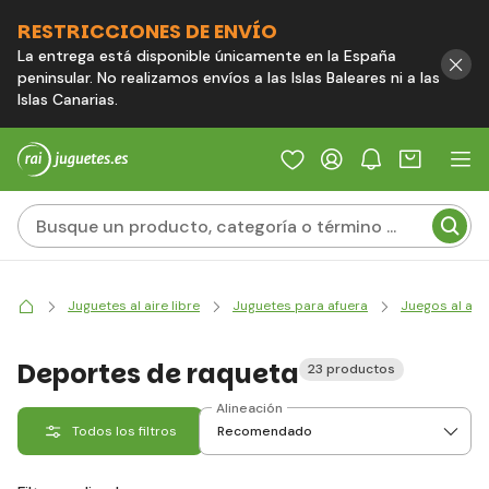
RESTRICCIONES DE ENVÍO
La entrega está disponible únicamente en la España
peninsular. No realizamos envíos a las Islas Baleares ni a las
Islas Canarias.
Juguetes al aire libre
Juguetes para afuera
Juegos al aire
Deportes de raqueta
23 productos
Alineación
Todos los filtros