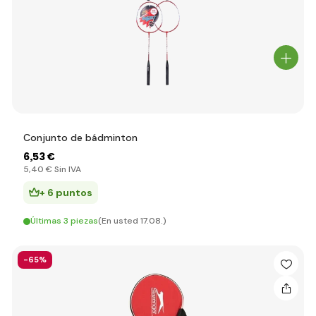
Conjunto de bádminton
6
,53 €
5
,40 €
Sin IVA
+ 6 puntos
Últimas 3 piezas
(En usted 17.08.)
-65%