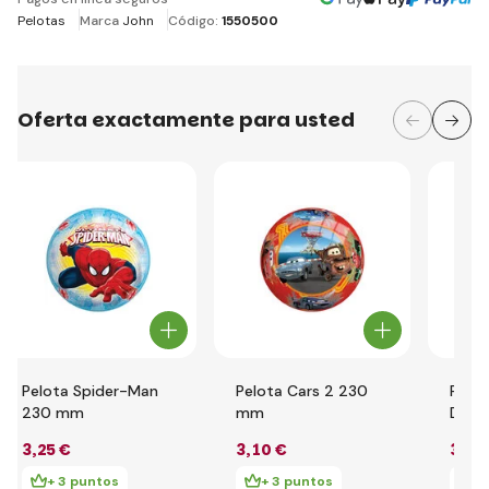
Pelotas
Marca
John
Código:
1550500
Oferta exactamente para usted
Pelota Spider-Man
Pelota Cars 2 230
Pelot
230 mm
mm
Dais
3
,25 €
3
,10 €
3
,01
+ 3 puntos
+ 3 puntos
+