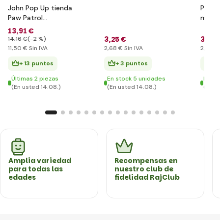
John Pop Up tienda
Pelot
Paw Patrol
mm
75x75x90cm
13
,91 €
3
,25 €
3
,10 
14
,16 €
(-2 %)
11
,50 €
Sin IVA
2
,68 €
Sin IVA
2
,56 €
+ 13 puntos
+ 3 puntos
+ 
Últimas 2 piezas
En stock 5 unidades
En st
(En usted 14.08.)
(En usted 14.08.)
(En u
Amplia variedad
Recompensas en
para todas las
nuestro club de
edades
fidelidad RajClub