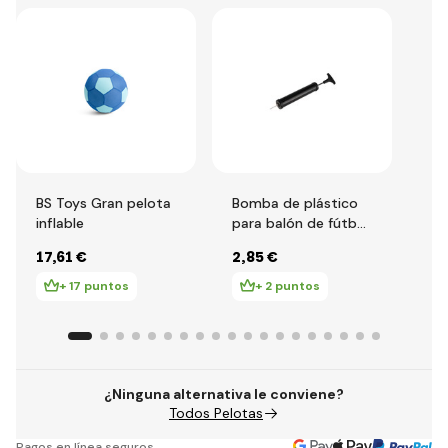
BS Toys Gran pelota
Bomba de plástico
Hab
inflable
para balón de fútbol
pa
24cm
di
17
,61 €
2
,85 €
5
,
+ 17 puntos
+ 2 puntos
¿Ninguna alternativa le conviene?
Todos Pelotas
Pagos en línea seguros