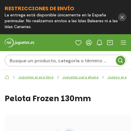
RESTRICCIONES DE ENVÍO
La entrega está disponible únicamente en la España
peninsular. No realizamos envíos a las Islas Baleares ni a las
Islas Canarias.
Juguetes al aire libre
Juguetes para afuera
Juegos al aire
Pelota Frozen 130mm