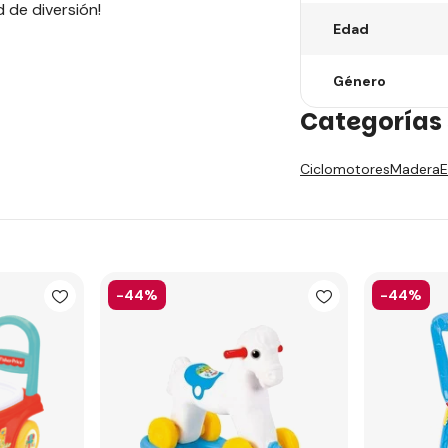
 de diversión!
Edad
Género
Categorías 
Ciclomotores
Madera
E
-44%
-44%