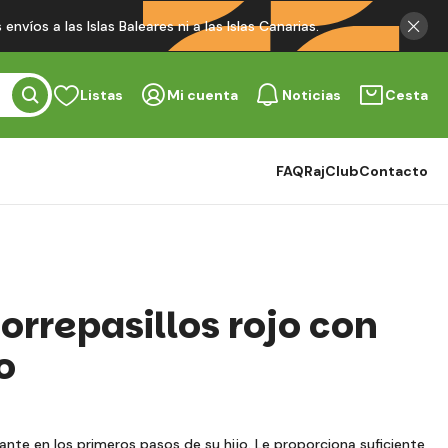
víos a las Islas Baleares ni a las Islas Canarias.
Listas
Mi cuenta
Noticias
Cesta
FAQ
RajClub
Contacto
orrepasillos rojo con
o
ante en los primeros pasos de su hijo. Le proporciona suficiente