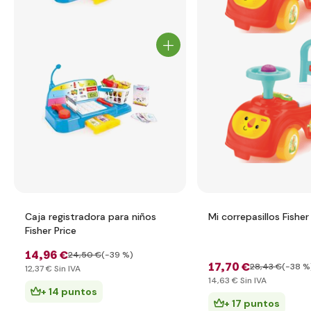
Caja registradora para niños
Mi correpasillos Fisher
Fisher Price
14
,96 €
24
,50 €
(-39 %)
17
,70 €
28
,43 €
(-38 %
12
,37 €
Sin IVA
14
,63 €
Sin IVA
+ 14 puntos
+ 17 puntos