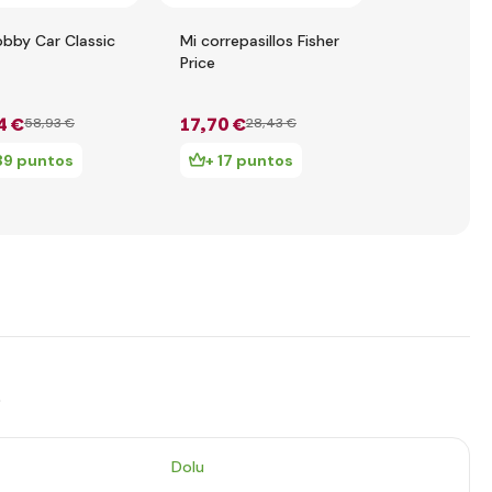
obby Car Classic
Mi correpasillos Fisher
Dolu Odráža
Price
unicornio
4 €
17
,70 €
14
,75 €
58
,93 €
28
,43 €
26
39 puntos
+ 17 puntos
+ 14 pu
s
Dolu