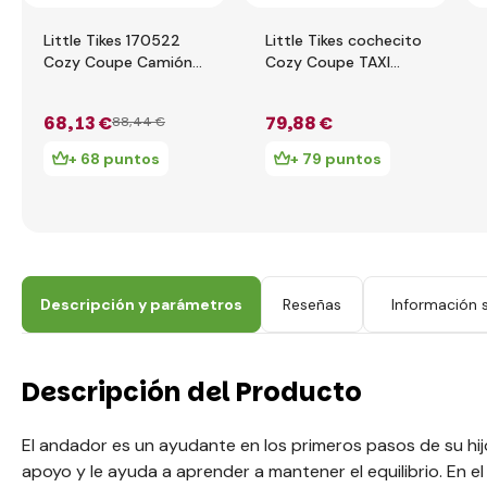
Little Tikes 170522
Little Tikes cochecito
Cozy Coupe Camión
Cozy Coupe TAXI
de bomberos
172182
68
,13 €
79
,88 €
88
,44 €
+ 68 puntos
+ 79 puntos
Descripción y parámetros
Reseñas
Información s
Descripción del Producto
El andador es un ayudante en los primeros pasos de su hij
apoyo y le ayuda a aprender a mantener el equilibrio. En el