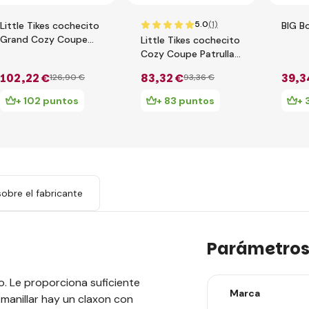
5.0
(1)
Little Tikes cochecito
BIG B
Grand Cozy Coupe
Little Tikes cochecito
172779
Cozy Coupe Patrulla
de Policía 172984
102
,22 €
83
,32 €
39
,3
126
,90 €
93
,36 €
+ 102 puntos
+ 83 puntos
+ 
obre el fabricante
Parámetro
o. Le proporciona suficiente
Marca
 manillar hay un claxon con