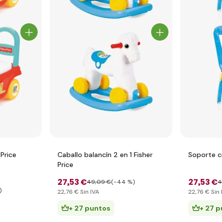
 Price
Caballo balancín 2 en 1 Fisher
Soporte cr
Price
27
,53 €
27
,53 €
49
,09 €
(-44 %)
4
)
22
,76 €
Sin IVA
22
,76 €
Sin 
+ 27 puntos
+ 27 