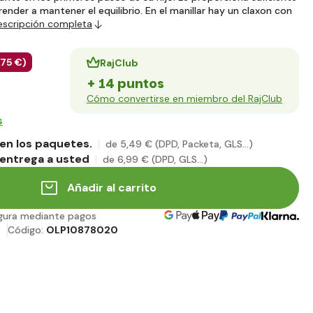
ender a mantener el equilibrio. En el manillar hay un claxon con
escripción completa
,75 €
)
RajClub
+ 14 puntos
Cómo convertirse en miembro del RajClub
s
en los paquetes.
de 5
,49 €
(DPD, Packeta, GLS...)
entrega a usted
de 6
,99 €
(DPD, GLS...)
Añadir al carrito
gura mediante pagos
Código:
OLP10878020