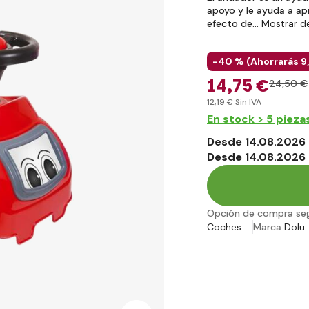
apoyo y le ayuda a apr
efecto de…
Mostrar d
-40 % (
Ahorrarás
9
14
,75 €
24
,50 €
12
,19 €
Sin IVA
En stock > 5 pieza
Desde 14.08.2026 
Desde 14.08.2026 
Opción de compra se
Coches
Marca
Dolu