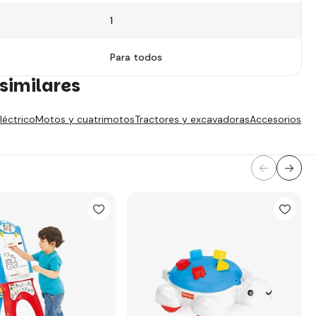
1
Para todos
similares
léctrico
Motos y cuatrimotos
Tractores y excavadoras
Accesorios