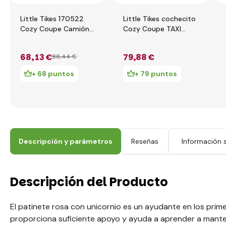
Little Tikes 170522
Little Tikes cochecito
Cozy Coupe Camión
Cozy Coupe TAXI
de bomberos
172182
68
,13 €
79
,88 €
88
,44 €
+ 68 puntos
+ 79 puntos
Descripción y parámetros
Reseñas
Información s
Descripción del Producto
El patinete rosa con unicornio es un ayudante en los prime
proporciona suficiente apoyo y ayuda a aprender a mantene