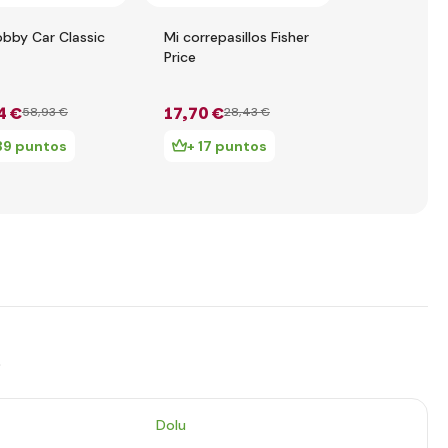
obby Car Classic
Mi correpasillos Fisher
Dolu Coche
Price
correpasillo
1
4 €
17
,70 €
18
,68 €
58
,93 €
28
,43 €
56
39 puntos
+ 17 puntos
+ 18 pu
s
Dolu