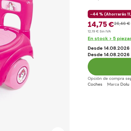
-44 % (
Ahorrarás
11
14
,75 €
26
,46 €
12
,19 €
Sin IVA
En stock > 5 pieza
Desde 14.08.2026 
Desde 14.08.2026 
Opción de compra se
Coches
Marca
Dolu