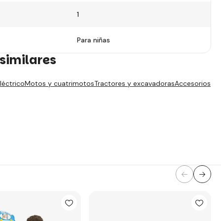
1
Para niñas
similares
léctrico
Motos y cuatrimotos
Tractores y excavadoras
Accesorios