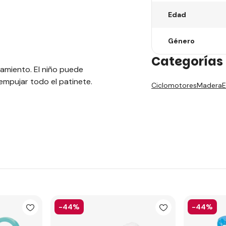
Edad
Género
Categorías 
amiento. El niño puede
mpujar todo el patinete.
Ciclomotores
Madera
E
-44%
-44%