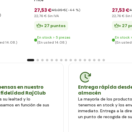
27
,53 €
27
,53 €
49
,09 €
(-44 %)
4
)
22
,76 €
Sin IVA
22
,76 €
Sin 
+ 27 puntos
+ 27 
En stock > 5 piezas
En stock 
ed 14.08.)
(En usted 14.08.)
(En usted
ensas en nuestro
Entrega rápida desde
 fidelidad RajClub
almacén
 su lealtad y lo
La mayoría de los producto
samos en función de sus
tenemos en stock y los en
inmediato. Entrega a la dir
un punto de recogida de su