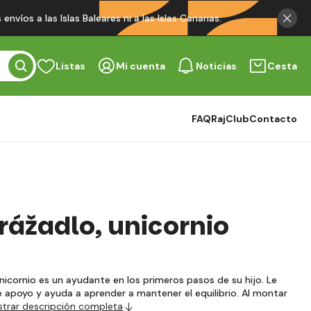
víos a las Islas Baleares ni a las Islas Canarias.
Listas
Mi cuenta
Noticias
Cesta
FAQ
RajClub
Contacto
rážadlo, unicornio
nicornio es un ayudante en los primeros pasos de su hijo. Le
e apoyo y ayuda a aprender a mantener el equilibrio. Al montar
trar descripción completa