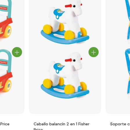
 Price
Caballo balancín 2 en 1 Fisher
Soporte cr
Price