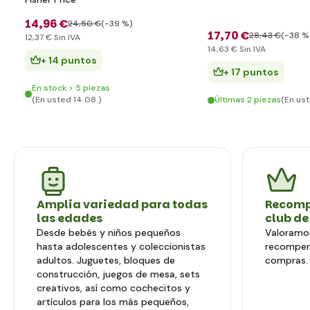
14
,96 €
24
,50 €
(-39 %)
17
,70 €
28
,43 €
(-38 %
12
,37 €
Sin IVA
14
,63 €
Sin IVA
+ 14 puntos
+ 17 puntos
En stock > 5 piezas
(En usted 14.08.)
Últimas 2 piezas
(En ust
Amplia variedad para todas
Recomp
las edades
club de
Desde bebés y niños pequeños
Valoramos
hasta adolescentes y coleccionistas
recompen
adultos. Juguetes, bloques de
compras.
construcción, juegos de mesa, sets
creativos, así como cochecitos y
artículos para los más pequeños,