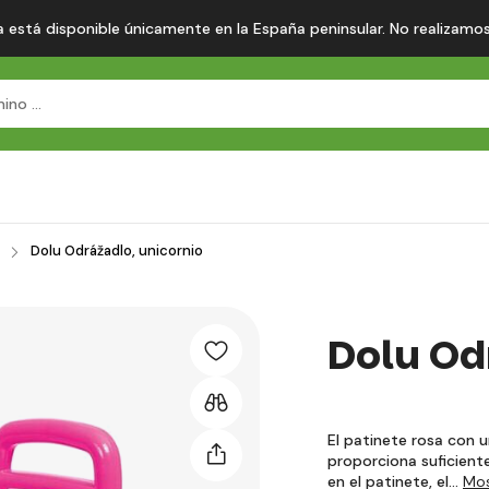
 está disponible únicamente en la España peninsular. No realizamos en
Dolu Odrážadlo, unicornio
Dolu Od
El patinete rosa con u
proporciona suficient
en el patinete, el…
Mos