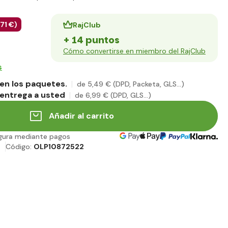
,71 €
)
RajClub
+ 14 puntos
Cómo convertirse en miembro del RajClub
s
en los paquetes.
de 5
,49 €
(DPD, Packeta, GLS...)
entrega a usted
de 6
,99 €
(DPD, GLS...)
Añadir al carrito
gura mediante pagos
Código:
OLP10872522