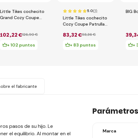
5.0
(1)
Little Tikes cochecito
BIG B
Grand Cozy Coupe
Little Tikes cochecito
172779
Cozy Coupe Patrulla
de Policía 172984
102
,22 €
83
,32 €
39
,3
126
,90 €
93
,36 €
+ 102 puntos
+ 83 puntos
+ 
obre el fabricante
Parámetro
ros pasos de su hijo. Le
Marca
r el equilibrio. Al montar en el