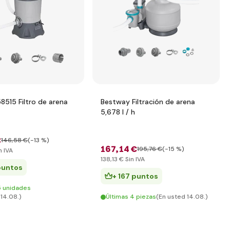
8515 Filtro de arena
Bestway Filtración de arena
5,678 l / h
€
146
,58 €
(-13 %)
167
,14 €
195
,76 €
(-15 %)
n IVA
138
,13 €
Sin IVA
puntos
+ 167 puntos
5 unidades
 14.08.)
Últimas 4 piezas
(En usted 14.08.)