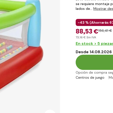
se requiere montaje pre
lados de…
Mostrar de
-43 % (
Ahorrarás
6
88
,53 €
156
,41 €
73
,16 €
Sin IVA
En stock > 5 pieza
Desde 14.08.2026 
Opción de compra se
Centros de juego
M