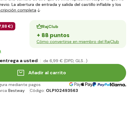
vio. La abertura de entrada y salida del castillo inflable y los
scripción completa
7
,88 €
)
RajClub
+ 88 puntos
Cómo convertirse en miembro del RajClub
s
entrega a usted
de 6
,99 €
(DPD, GLS...)
Añadir al carrito
gura mediante pagos
arca
Bestway
Código:
OLP102493563