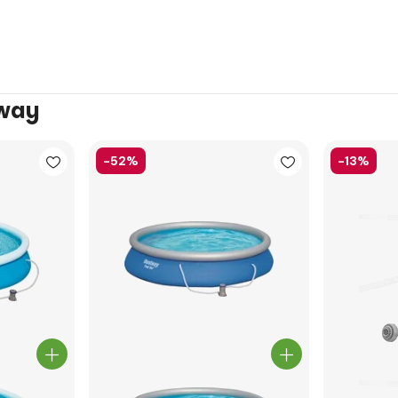
tway
-52%
-13%