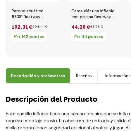
Parque acuático
Cama elástica inflable
53381 Bestway
con piscina Bestway
H2OGO! 3.65m x
52385 2.39m x 1.42m
162
,31 €
44
,26 €
294
,14 €
68
,76 €
3.40m x 1.52m Beach
x 1.02m
Bounce
+ 162 puntos
+ 44 puntos
Descripción y parámetros
Reseñas
Información s
Descripción del Producto
Este castillo inflable tiene una cámara de aire que se infla
requiere montaje previo. La abertura de entrada y salida del
malla proporcionan seguridad adicional al saltar y jugar. Al 