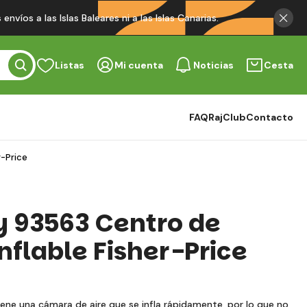
víos a las Islas Baleares ni a las Islas Canarias.
Listas
Mi cuenta
Noticias
Cesta
FAQ
RajClub
Contacto
r-Price
 93563 Centro de
nflable Fisher-Price
 tiene una cámara de aire que se infla rápidamente, por lo que no