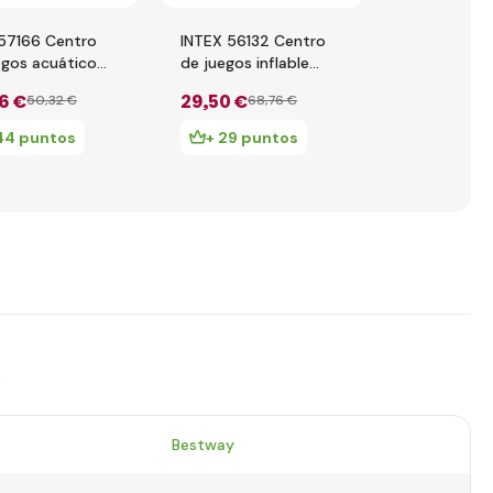
 57166 Centro
INTEX 56132 Centro
INTEX 56138
egos acuático
de juegos inflable
para niños 
aurio 191x152x58
Parque Jurásico
6 €
29
,50 €
38
,36 €
50
,32 €
68
,76 €
67
44 puntos
+ 29 puntos
+ 38 pu
s
Bestway