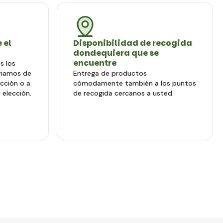
 el
Disponibilidad de recogida
dondequiera que se
encuentre
s los
viamos de
Entrega de productos
ección o a
cómodamente también a los puntos
 elección.
de recogida cercanos a usted.