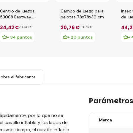
Centro de juegos
Campo de juego para
Intex
53068 Bestway
pelotas 78x78x30 cm
de ju
4.35m x 2.13m x 1.17m
Dinos
34
,42 €
20
,76 €
44
,2
78
,60 €
68
,76 €
Lil' Champ Play
cm
Center
+ 34 puntos
+ 20 puntos
+ 
obre el fabricante
Parámetro
 rápidamente, por lo que no se
Marca
 castillo inflable y los lados de
mismo tiempo, el castillo inflable