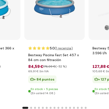
Set 366 x
5.0
(1
recenzia
)
Bestway 5
3.596 l/h
Bestway Piscina Fast Set 457 x
84 cm con filtración
84
,59 €
127
,88 
)
176
,09 €
(-52 %)
69
,91 €
Sin IVA
105
,68 €
Si
+ 84 puntos
+ 127 
En stock > 5 piezas
En stock 
(En usted 14.08.)
(En usted