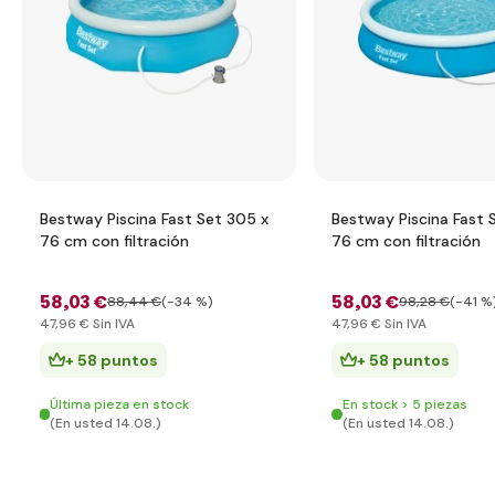
Bestway Piscina Fast Set 305 x
Bestway Piscina Fast 
76 cm con filtración
76 cm con filtración
58
,03 €
58
,03 €
88
,44 €
(-34 %)
98
,28 €
(-41 %
47
,96 €
Sin IVA
47
,96 €
Sin IVA
+ 58 puntos
+ 58 puntos
Última pieza en stock
En stock > 5 piezas
(En usted 14.08.)
(En usted 14.08.)