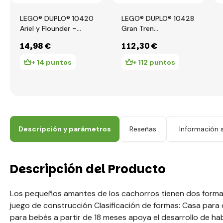
LEGO® DUPLO® 10420
LEGO® DUPLO® 10428
Ariel y Flounder –
Gran Tren
puesto de café
Comunitario
14
,98 €
112
,30 €
Interactivo
+ 14 puntos
+ 112 puntos
Descripción y parámetros
Reseñas
Información s
Descripción del Producto
Los pequeños amantes de los cachorros tienen dos formas 
juego de construcción Clasificación de formas: Casa para 
para bebés a partir de 18 meses apoya el desarrollo de ha