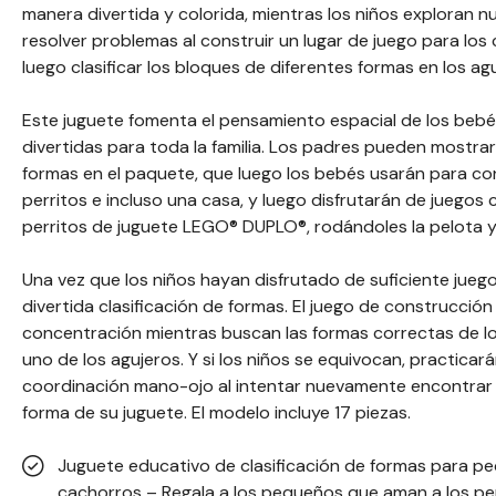
manera divertida y colorida, mientras los niños exploran 
resolver problemas al construir un lugar de juego para los
luego clasificar los bloques de diferentes formas en los ag
Este juguete fomenta el pensamiento espacial de los bebés
divertidas para toda la familia. Los padres pueden mostrar 
formas en el paquete, que luego los bebés usarán para cons
perritos e incluso una casa, y luego disfrutarán de juegos
perritos de juguete LEGO® DUPLO®, rodándoles la pelota 
Una vez que los niños hayan disfrutado de suficiente juego
divertida clasificación de formas. El juego de construcción
concentración mientras buscan las formas correctas de l
uno de los agujeros. Y si los niños se equivocan, practicar
coordinación mano-ojo al intentar nuevamente encontrar e
forma de su juguete. El modelo incluye 17 piezas.
Juguete educativo de clasificación de formas para p
cachorros – Regala a los pequeños que aman a los pe