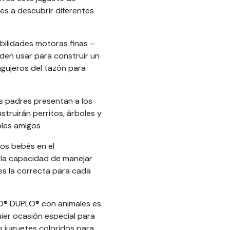
es a descubrir diferentes
abilidades motoras finas –
den usar para construir un
agujeros del tazón para
os padres presentan a los
struirán perritos, árboles y
bles amigos
os bebés en el
y la capacidad de manejar
s la correcta para cada
O® DUPLO® con animales es
ier ocasión especial para
s juguetes coloridos para