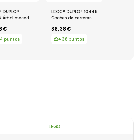
® DUPLO®
LEGO® DUPLO® 10445
LEGO® DUP
 Árbol mecedor
Coches de carreras y
Túnel de tre
gable
conductores del
– set de ex
8 €
36
,38 €
15
,05 €
equipo F1®
14 puntos
+ 36 puntos
+ 15 pu
s
LEGO