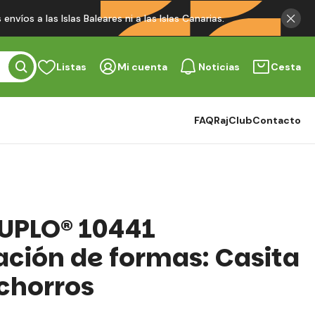
víos a las Islas Baleares ni a las Islas Canarias.
Listas
Mi cuenta
Noticias
Cesta
FAQ
RajClub
Contacto
UPLO® 10441
cación de formas: Casita
chorros