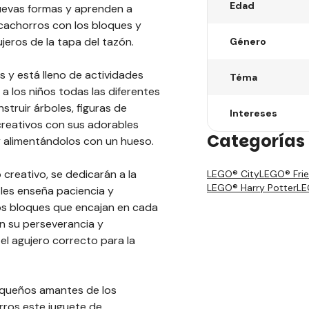
Edad
nuevas formas y aprenden a
 cachorros con los bloques y
ujeros de la tapa del tazón.
Género
 y está lleno de actividades
Téma
a los niños todas las diferentes
truir árboles, figuras de
Intereses
 creativos con sus adorables
Categorías 
y alimentándolos con un hueso.
 creativo, se dedicarán a la
LEGO® City
LEGO® Fri
LEGO® Harry Potter
LE
 les enseña paciencia y
os bloques que encajan en cada
án su perseverancia y
l agujero correcto para la
equeños amantes de los
rros este juguete de