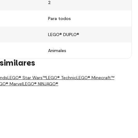
2
Para todos
LEGO® DUPLO®
Animales
similares
ends
LEGO® Star Wars™
LEGO® Technic
LEGO® Minecraft™
GO® Marvel
LEGO® NINJAGO®