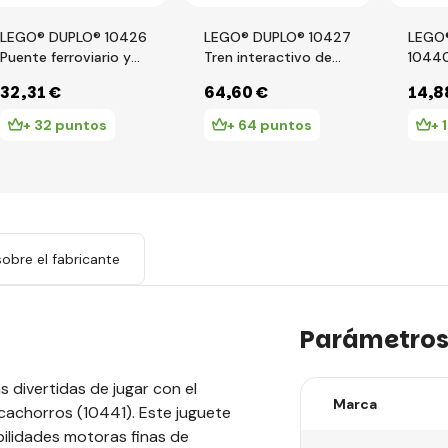
LEGO® DUPLO® 10426
LEGO® DUPLO® 10427
LEGO
Puente ferroviario y
Tren interactivo de
10440
vías – set de
aventuras
y ple
32
,31 €
64
,60 €
14
,8
expansión
+ 32 puntos
+ 64 puntos
+ 
obre el fabricante
Parámetro
divertidas de jugar con el
Marca
cachorros (10441). Este juguete
bilidades motoras finas de