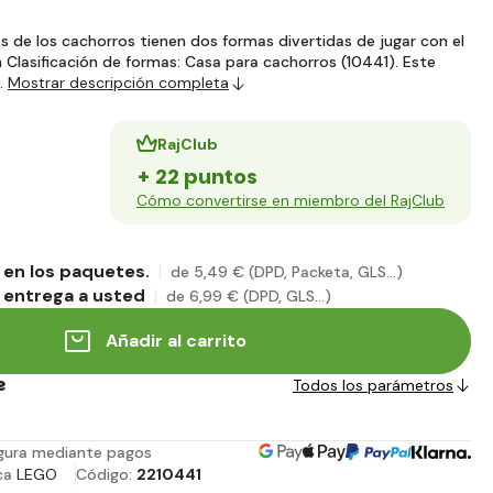
de los cachorros tienen dos formas divertidas de jugar con el
 Clasificación de formas: Casa para cachorros (10441). Este
…
Mostrar descripción completa
RajClub
+ 22 puntos
Cómo convertirse en miembro del RajClub
en los paquetes.
de 5
,49 €
(DPD, Packeta, GLS...)
 entrega a usted
de 6
,99 €
(DPD, GLS...)
Añadir al carrito
e
Todos los parámetros
gura mediante pagos
ca
LEGO
Código:
2210441