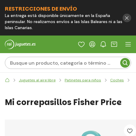
RESTRICCIONES DE ENVÍO
La entrega está disponible únicamente en la España
peninsular. No realizamos envíos a las Islas Baleares ni a las
Islas Canarias.
M
Juguetes al aire libre
Patinetes para niños
Coches
Mi correpasillos Fisher Price