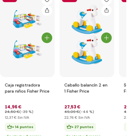
Caja registradora
Caballo balancín 2 en
Sopor
para niños Fisher Price
1 Fisher Price
Fisher
14
,96 €
27
,53 €
27
,53
24
,50 €
(-39 %)
49
,09 €
(-44 %)
49
,09
12
,37 €
Sin IVA
22
,76 €
Sin IVA
22
,76 
+ 14 puntos
+ 27 puntos
+ 