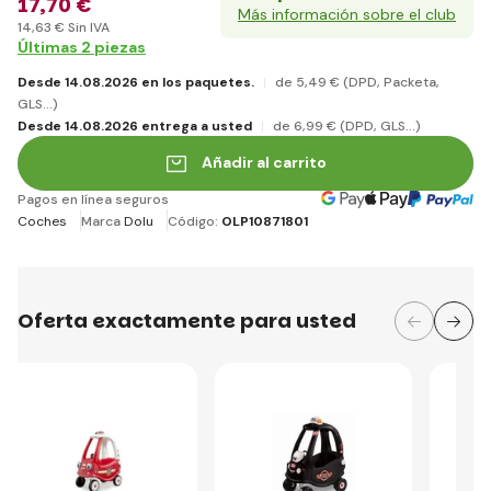
17
,70 €
Más información sobre el club
14
,63 €
Sin IVA
Últimas 2 piezas
Desde 14.08.2026 en los paquetes.
de 5
,49 €
(DPD, Packeta,
GLS...)
Desde 14.08.2026 entrega a usted
de 6
,99 €
(DPD, GLS...)
Añadir al carrito
Pagos en línea seguros
Coches
Marca
Dolu
Código:
OLP10871801
Oferta exactamente para usted