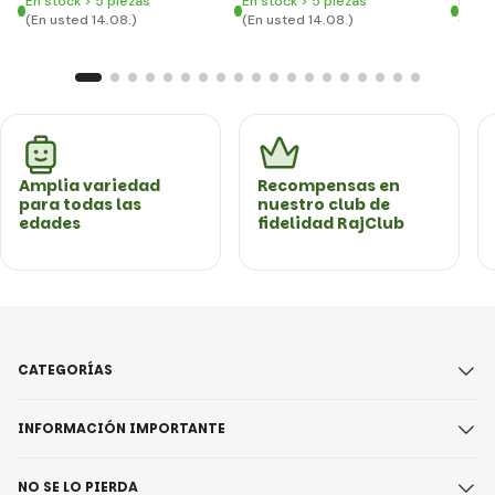
En stock > 5 piezas
En stock > 5 piezas
En st
(En usted 14.08.)
(En usted 14.08.)
(En u
Amplia variedad
Recompensas en
para todas las
nuestro club de
edades
fidelidad RajClub
CATEGORÍAS
INFORMACIÓN IMPORTANTE
NO SE LO PIERDA