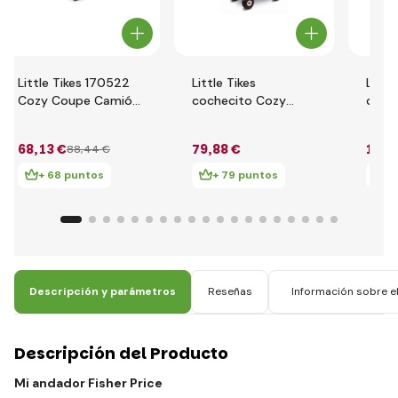
Little Tikes 170522
Little Tikes
Little
Cozy Coupe Camión
cochecito Cozy
coch
de bomberos
Coupe TAXI 172182
Cozy
68
,13 €
79
,88 €
102
,
88
,44 €
+ 68 puntos
+ 79 puntos
+ 
Descripción y parámetros
Reseñas
Información sobre el
Descripción del Producto
Mi andador Fisher Price